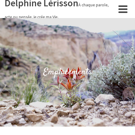
Delphine Lérisson
À chaque parole,
acte ou pensée, je crée ma Vie.
Emplacements