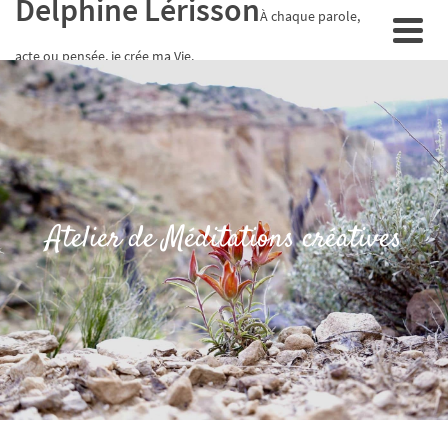
Delphine Lérisson
À chaque parole,
acte ou pensée, je crée ma Vie.
Atelier de Méditations créatives