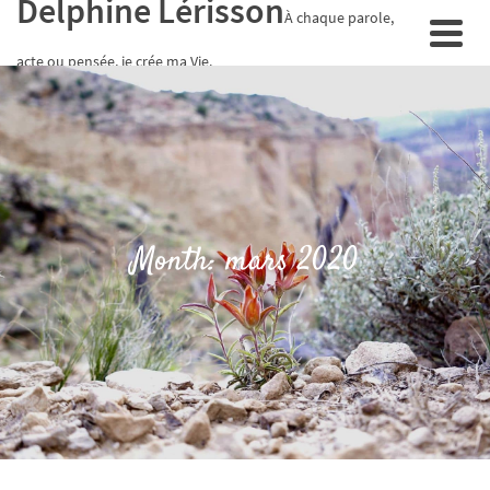
Delphine Lérisson
À chaque parole,
acte ou pensée, je crée ma Vie.
Month: mars 2020