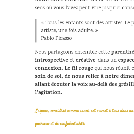
notre force créatrice
. Nul nécessité d’êtr
sens où vous l’avez peut-être jusqu’ici consi
« Tous les enfants sont des artistes. Le 
artiste, une fois adulte. »
Pablo Picasso
parenthè
Nous partageons ensemble cette
introspective
créative
espace
et
, dans un
connexion. Le fil rouge
qui nous réunit e
soin de soi, de nous relier à notre dim
allant écouter la voix au-delà des grési
l’agitation.
L’espace, considéré comme sacré, est ouvert à tous dans un
guérison
et
de confidentialité
.