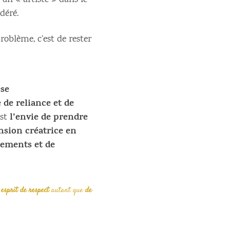
e un « artiste » dans le
déré.
problème, c’est de rester
se
 de reliance et de
l’envie de prendre
st
ension créatrice en
llements et de
 esprit de respect
autant que
de