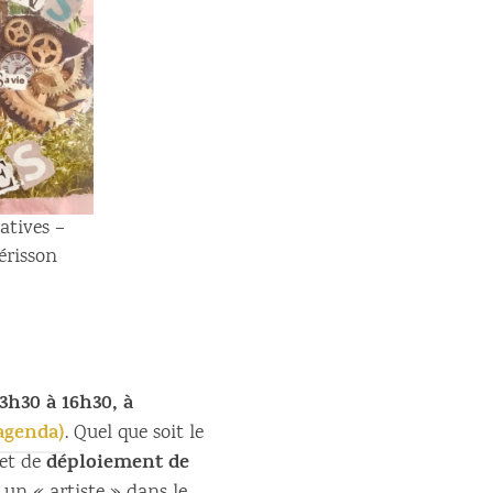
atives –
érisson
3h30 à 16h30, à
’agenda)
. Quel que soit le
déploiement de
et de