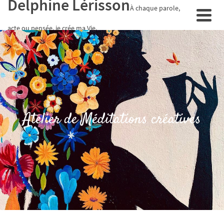
Delphine Lérisson
À chaque parole,
acte ou pensée, je crée ma Vie.
Atelier de Méditations créatives