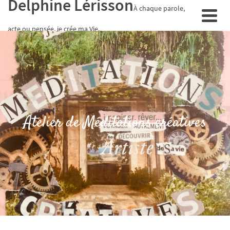
Delphine Lérisson
À chaque parole,
acte ou pensée, je crée ma Vie.
Atelier de Méditations créatives