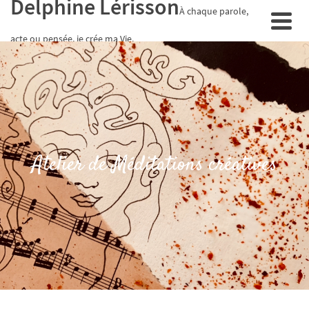
Delphine Lérisson
À chaque parole,
acte ou pensée, je crée ma Vie.
Atelier de Méditations créatives