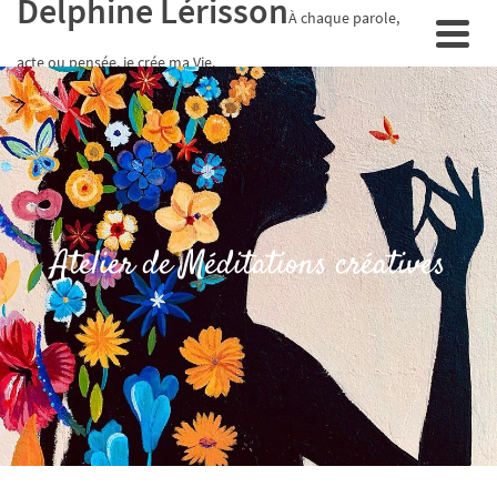
Delphine Lérisson
À chaque parole,
acte ou pensée, je crée ma Vie.
Atelier de Méditations créatives