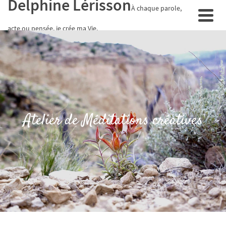
Delphine Lérisson
À chaque parole,
acte ou pensée, je crée ma Vie.
Atelier de Méditations créatives