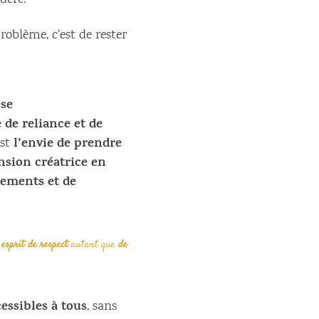
déré.
problème, c’est de rester
se
 de reliance et de
l’envie de prendre
st
ension créatrice en
llements et de
 esprit de respect
autant que
de
essibles à tous
, sans