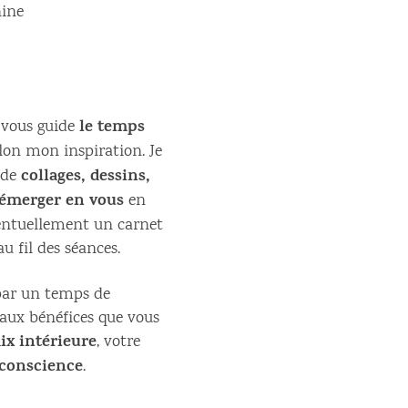
hine
le temps
e vous guide
lon mon inspiration. Je
collages, dessins,
 de
sé émerger en vous
en
ventuellement un carnet
u fil des séances.
par un temps de
 aux bénéfices que vous
ix intérieure
, votre
 conscience
.