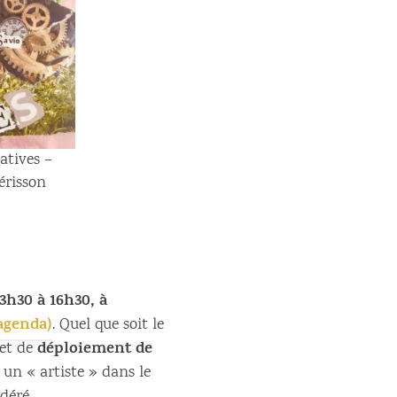
atives –
érisson
3h30 à 16h30, à
’agenda)
. Quel que soit le
déploiement de
et de
e un « artiste » dans le