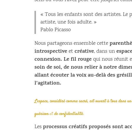
sens où vous l’avez peut-être jusqu’ici consi
« Tous les enfants sont des artistes. Le 
artiste, une fois adulte. »
Pablo Picasso
parenthè
Nous partageons ensemble cette
introspective
créative
espace
et
, dans un
connexion. Le fil rouge
qui nous réunit e
soin de soi, de nous relier à notre dim
allant écouter la voix au-delà des grési
l’agitation.
L’espace, considéré comme sacré, est ouvert à tous dans un
guérison
et
de confidentialité
.
processus créatifs proposés sont acc
Les