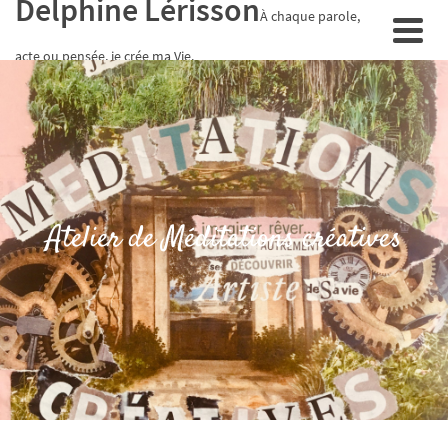
Delphine Lérisson
À chaque parole,
acte ou pensée, je crée ma Vie.
Atelier de Méditations créatives