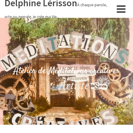
Delphine Lérisson
À chaque parole,
acte ou pensée, je crée ma Vie.
Atelier de Méditations créatives