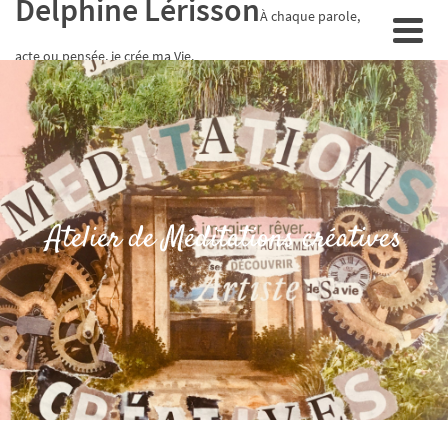
Delphine Lérisson
À chaque parole,
acte ou pensée, je crée ma Vie.
Atelier de Méditations créatives