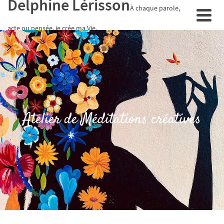
Delphine Lérisson
À chaque parole,
acte ou pensée, je crée ma Vie.
Atelier de Méditations créatives