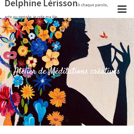
Delphine Lérisson
À chaque parole,
acte ou pensée, je crée ma Vie.
Atelier de Méditations créatives