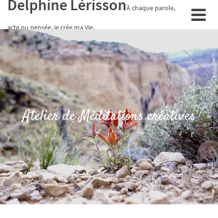
Delphine Lérisson
À chaque parole,
acte ou pensée, je crée ma Vie.
Atelier de Méditations créatives