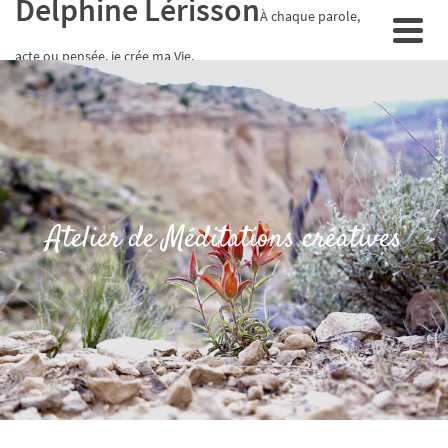
Delphine Lérisson
À chaque parole,
acte ou pensée, je crée ma Vie.
Atelier de Méditations créatives