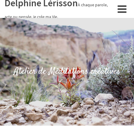
Delphine Lérisson
À chaque parole,
acte ou pensée, je crée ma Vie.
Atelier de Méditations créatives