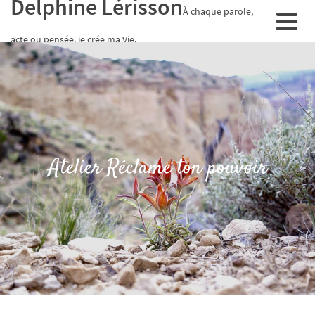
Delphine Lérisson
À chaque parole,
acte ou pensée, je crée ma Vie.
Atelier Réclame ton pouvoir