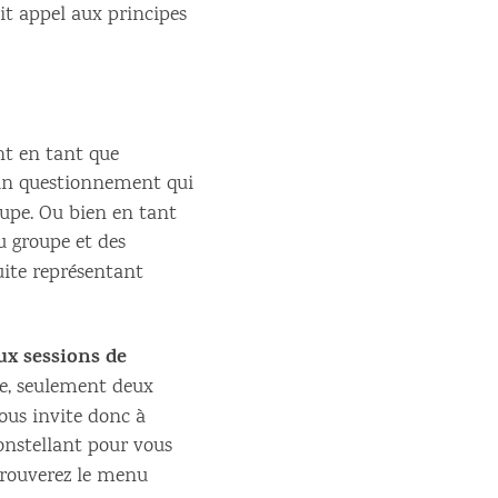
it appel aux principes
nt en tant que
c un questionnement qui
oupe. Ou bien en tant
du groupe et des
uite représentant
ux sessions de
e, seulement deux
vous invite donc à
onstellant pour vous
 trouverez le menu