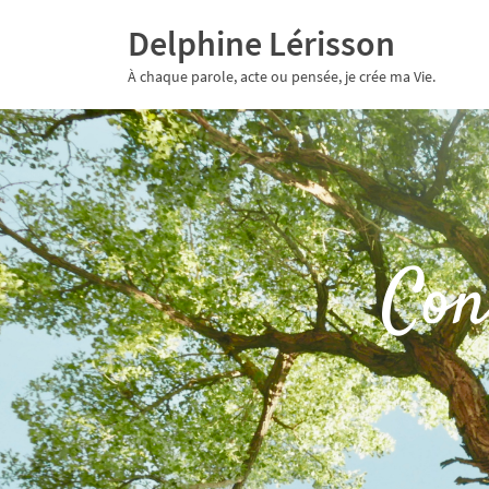
Delphine Lérisson
À chaque parole, acte ou pensée, je crée ma Vie.
Con