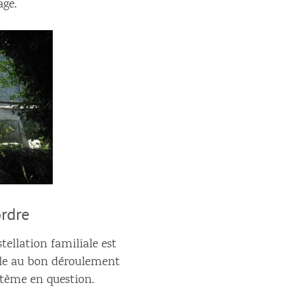
age.
ordre
stellation familiale est
acle au bon déroulement
tème en question.