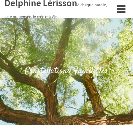
Delphine Lérisson
À chaque parole,
acte ou pensée, je crée ma Vie.
Constellations Familiales