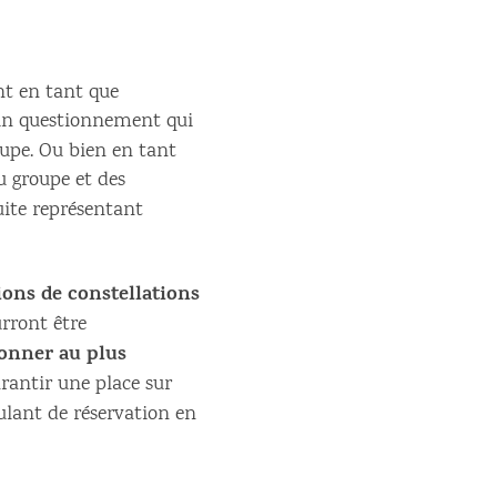
nt en tant que
c un questionnement qui
oupe. Ou bien en tant
du groupe et des
uite représentant
ions de constellations
rront être
ionner au plus
rantir une place sur
ulant de réservation en