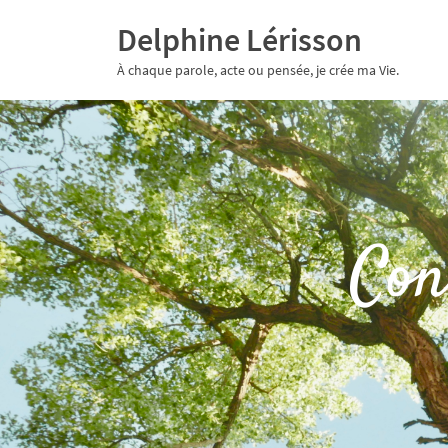
Delphine Lérisson
À chaque parole, acte ou pensée, je crée ma Vie.
Con