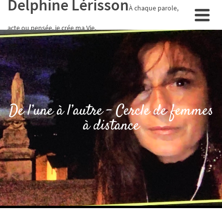
Delphine Lérisson
À chaque parole,
acte ou pensée, je crée ma Vie.
De l’une à l’autre – Cercle de femmes
à distance