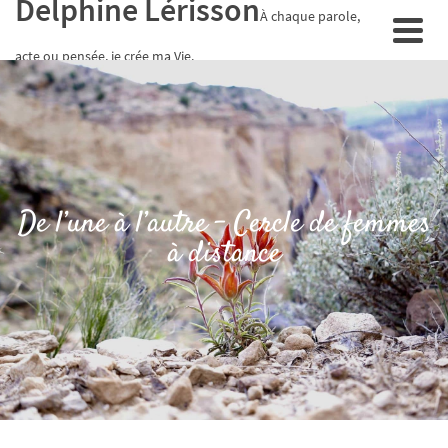
Delphine Lérisson
À chaque parole,
acte ou pensée, je crée ma Vie.
De l’une à l’autre – Cercle de femmes
à distance