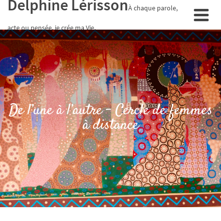
Delphine Lérisson
À chaque parole,
acte ou pensée, je crée ma Vie.
De l’une à l’autre – Cercle de femmes
à distance