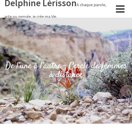
Delphine Lérisson
À chaque parole,
acte ou pensée, je crée ma Vie.
De l’une à l’autre – Cercle de femmes
à distance