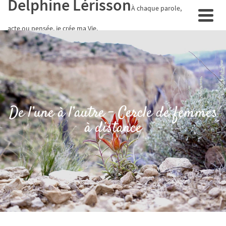
Delphine Lérisson
À chaque parole,
acte ou pensée, je crée ma Vie.
De l’une à l’autre – Cercle de femmes
à distance