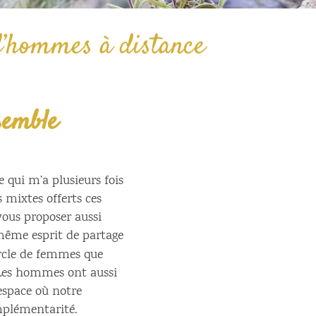
d’hommes à distance
semble
e qui m’a plusieurs fois
 mixtes offerts ces
vous proposer aussi
 même esprit de partage
cercle de femmes que
 Les hommes ont aussi
 espace où notre
mplémentarité.