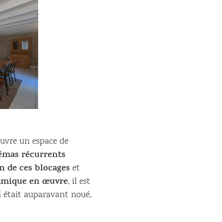
uvre un espace de
émas récurrents
on de ces blocages
et
namique en œuvre
, il est
 était auparavant noué,