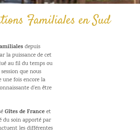
tions Familiales en Sud
amiliales
depuis
ar la puissance de cet
lué au fil du temps ou
a session que nous
une fois encore la
connaissante d’en être
Gîtes de France
sé
et
é du soin apporté par
ctuent les différentes