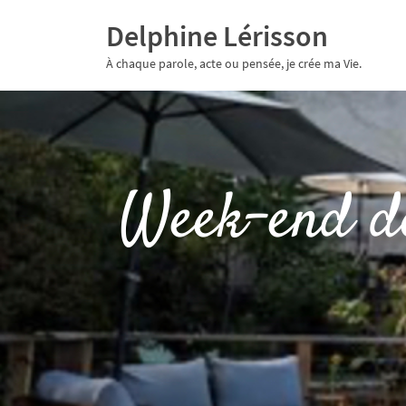
Delphine Lérisson
À chaque parole, acte ou pensée, je crée ma Vie.
Week-end de