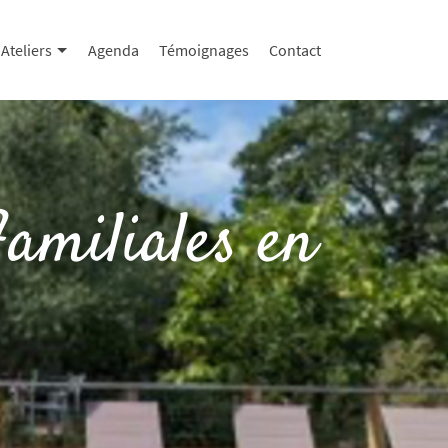
Ateliers
Agenda
Témoignages
Contact
amiliales en