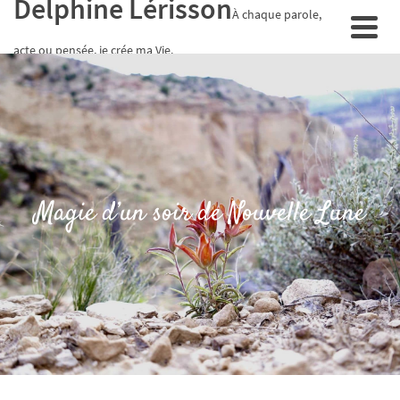
Delphine Lérisson
À chaque parole,
acte ou pensée, je crée ma Vie.
Magie d’un soir de Nouvelle Lune