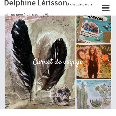
Delphine Lérisson
À chaque parole,
acte ou pensée, je crée ma Vie.
Carnet de voyage