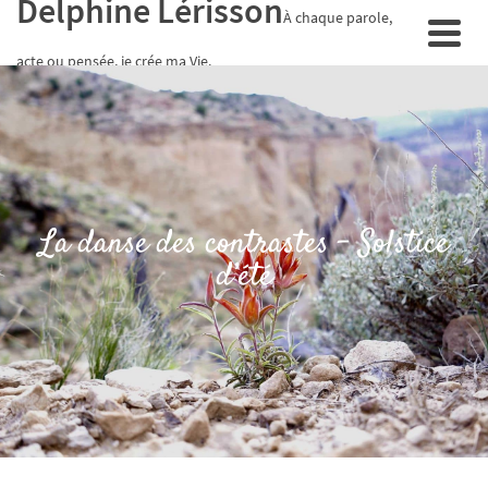
Delphine Lérisson
À chaque parole,
acte ou pensée, je crée ma Vie.
La danse des contrastes – Solstice
d’été